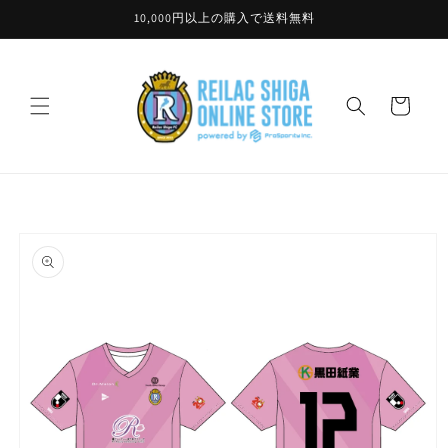
コンテ
10,000円以上の購入で送料無料
ンツに
進む
カ
ー
ト
商品情
報にス
キップ