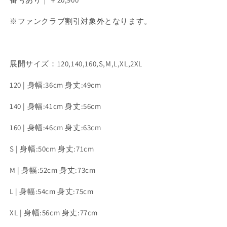
ン
ン
テ
テ
※ファンクラブ割引対象外となります。
ィ
ィ
ッ
ッ
ク
ク
展開サイズ：120,140,160,S,M,L,XL,2XL
ユ
ユ
ニ
ニ
120 | 身幅:36cm 身丈:49cm
フ
フ
ォ
ォ
140 | 身幅:41cm 身丈:56cm
ー
ー
ム
ム
160 | 身幅:46cm 身丈:63cm
GK1st
GK1st
S | 身幅:50cm 身丈:71cm
の
の
数
数
M | 身幅:52cm 身丈:73cm
量
量
を
を
L | 身幅:54cm 身丈:75cm
減
増
ら
や
XL | 身幅:56cm 身丈:77cm
す
す