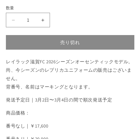
数量
数
量
[二
[二
次
次
予
予
売り切れ
約
約
販
販
売]2026
売]2026
レイラック滋賀FC 2026シーズンオーセンティックモデル。
百
百
尚、今シーズンのレプリカユニフォームの販売はございま
年
年
せん。
構
構
背番号、名前はマーキングとなります。
想
想
リ
リ
発送予定日｜3月2日〜3月4日の間で順次発送予定
ー
ー
グ
グ
商品価格：
オ
オ
番号なし｜￥17,600
ー
ー
セ
セ
番号あり｜￥20,900