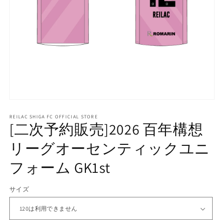
モ
ー
REILAC SHIGA FC OFFICIAL STORE
ダ
[二次予約販売]2026 百年構想
ル
で
リーグオーセンティックユニ
メ
デ
フォーム GK1st
ィ
ア
(1)
サイズ
を
開
く